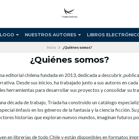
ÁLOGO
NUESTROS AUTORES
LIBROS ELECTRÓNIC
Inicio
¿Quiénes somos?
¿Quiénes somos?
na editorial chilena fundada en 2013, dedicada a descubrir, publi
rrativa. Desde sus inicios, ha trabajado junto a sus autores en cad
les herramientas para desarrollar sus proyectos y consolidar su tray
una década de trabajo, Tríada ha construido un catálogo especiali
especial énfasis en los géneros de la fantasía y la ciencia ficción. Su
ectores historias que exploran nuevos mundos, imaginan futuros po
uyen en librerías de todo Chile y están disponibles en formatos impre