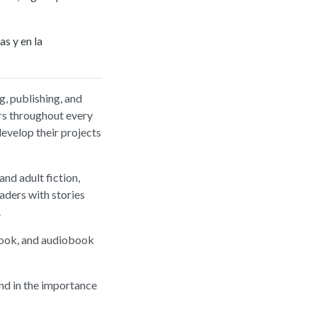
s y en la
g, publishing, and
ors throughout every
develop their projects
nd adult fiction,
eaders with stories
.
ebook, and audiobook
nd in the importance