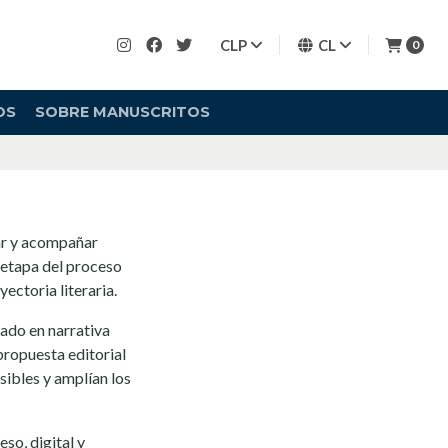
CLP
CL
0
OS
SOBRE MANUSCRITOS
car y acompañar
a etapa del proceso
ectoria literaria.
zado en narrativa
 propuesta editorial
sibles y amplían los
so, digital y