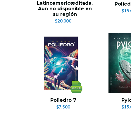
Latinoamericæditada.
Polied
Aún no disponible en
$15.
su región
$20.000
Poliedro 7
Pyl
$7.500
$15.