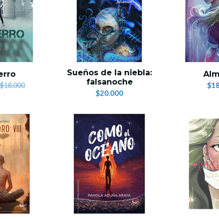
Sueños de la niebla:
erro
Alm
falsanoche
$18
$18.000
$20.000