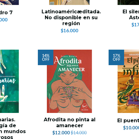
Latinoaméricæditada.
El sil
dro 7
No disponible en su
Ast
000
región
$17
$16.000
14%
17%
OFF
OFF
arias.
Afrodita no pinta al
El puent
gía de
amanecer
$10.00
en mundos
$12.000
$14.000
rosos