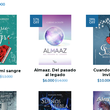
000
57%
29%
OFF
OFF
Almaaz. Del pasado
Cuando 
 mi sangre
al legado
inv
$13.000
$6.000
$10.00
$14.000