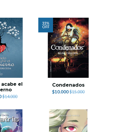
33%
OFF
acabe el
Condenados
ierno
$10.000
$15.000
0
$14.000