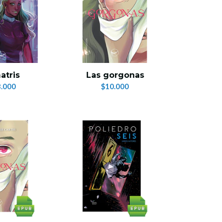
atris
Las gorgonas
.000
$10.000