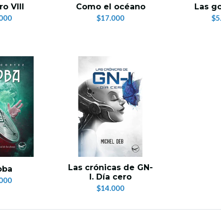
ro VIII
Como el océano
Las g
000
$17.000
$5
Las crónicas de GN-
oba
I. Día cero
000
$14.000