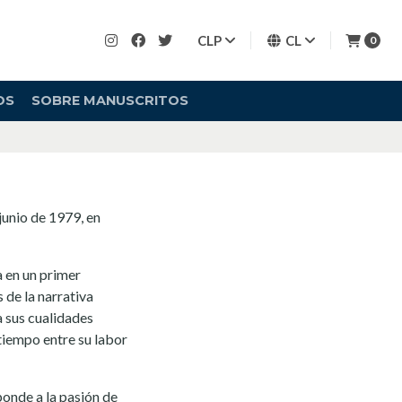
CLP
CL
0
OS
SOBRE MANUSCRITOS
junio de 1979, en
a en un primer
 de la narrativa
 sus cualidades
 tiempo entre su labor
ponde a la pasión de